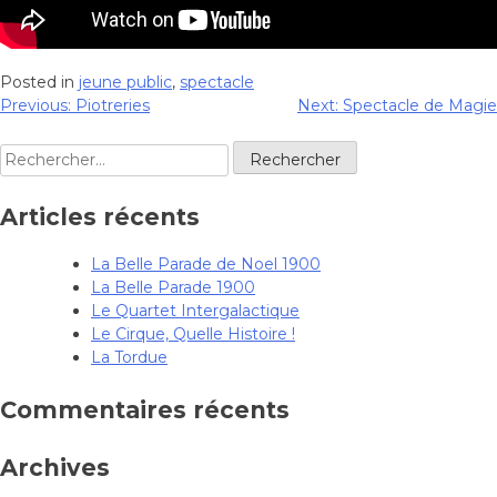
Posted in
jeune public
,
spectacle
Previous:
Piotreries
Next:
Spectacle de Magie
Navigation
de
Rechercher :
l’article
Articles récents
La Belle Parade de Noel 1900
La Belle Parade 1900
Le Quartet Intergalactique
Le Cirque, Quelle Histoire !
La Tordue
Commentaires récents
Archives