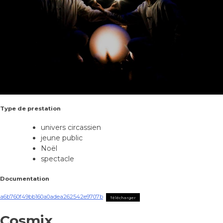
Type de prestation
univers circassien
jeune public
Noël
spectacle
Documentation
a6b760f49bb160a0adea262542e9707b
Télécharger
Cosmix