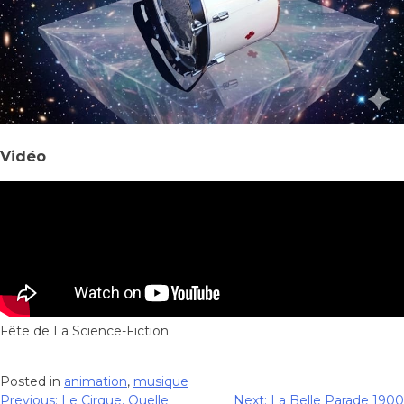
Vidéo
Fête de La Science-Fiction
Posted in
animation
,
musique
Previous:
Le Cirque, Quelle
Next:
La Belle Parade 1900